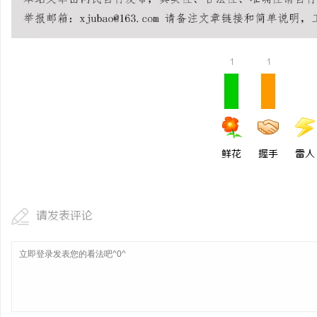
当二胎妈妈遇见“纸巾危
事
1
1
鲜花
握手
雷人
通
请发表评论