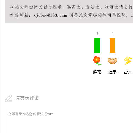
商标购买：即买即用，规
事
1
1
鲜花
握手
雷人
通
请发表评论