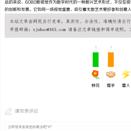
总的来说，6080新视觉作为数字时代的一种新兴艺术形式，不仅在
当二胎妈妈遇见“纸巾危机”
麻花影视：打造中国喜剧
的创新和发展。它如同一场视觉盛宴，吸引着无数艺术爱好者和创意
范
事
1
1
通
鲜花
握手
雷人
请发表评论