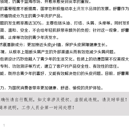
领域，仍属于蓝海市场，并愈来愈受到资本的重视。
的喜爱程度不断提高，国家也积极推动本土
洗发水品牌
的发展。舒蕾作为
然植物成分为主的青少年洗护产品。
题的发生概率高达30%，主要包括头油、打结、头屑、头痒等。同时发
简、温和、安全，不会给年轻肌肤带来额外的负担；针对这一现象，舒蕾
屑、止痒等功效的青少年洗发水。
然氨基酸成分；更加接近头皮pH值，保护头皮屏障健康生长。
环境，从根本上阻断头屑产生的外部渠道从而有效地减少头屑问题。
包装设计巧妙地融入了青少年的生活文化。包装上的动漫图案不仅美观大
专利、功效测评等方式，建立了客户对产品安全性、有效性的信任。
能，既符合青少年的喜好，又能有效解决他们的头皮问题。目前，舒蕾青
力，为国民消费者带来更加健康、舒适、愉悦的洗护体验。
1