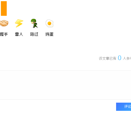
即买即用，规避侵权风险
武汉配眼镜 上海配眼镜
握手
雷人
路过
鸡蛋
0
该文章已有
人参
评