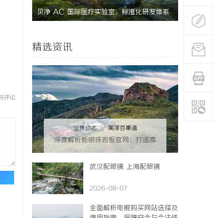
贝净 AC 国际医疗实验室，标准化研发体系
武汉配眼镜
全解析
精选资讯
与评论
业界动态
|
高淳百事通
深度解析新明珠岩板官网：打造高
品质岩板行业标杆平台
武汉配眼镜 上海配眼镜
论
2026-08-07
全面解析电棍购买网站选择及