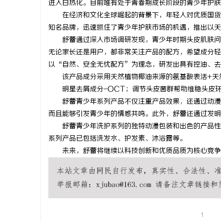
进入白热化。目前唯有处于青春期成长阶段的青少年护肤
在经济和文化全球崛起的背景下，年轻人对优质国货
知名品牌，迅速抓住了青少年护肤市场的机遇，推出以天
舒蕾通过深入市场调研发现，青少年时期头皮肌肤问
无论家长还是用户，都非常关注产品的配方，希望成分轻
淳
以“自然、安全无忧配方”为理念，研发出具有控油、去
该产品成分采用天然植物椰油来源的氨基酸表活+天
明星去屑成分-OCT；调节头皮菌群帮助维稳头皮
舒蕾青少年系列产品不仅注重产品效果
，
还通过动漫
而且能够引发青少年的情感共鸣。此外，舒蕾还通过发明
舒蕾青少年洗护系列的独特动漫包装和出色的产品性
系列产品已包括洗发水、护发素、沐浴露等。
未来，舒蕾将继续以科技创新和优质品质为核心竞争
百
1