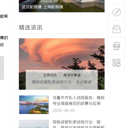
业秘密律
武汉配眼镜 上海配眼镜
沈阳私家侦
能帮
真相的专家
精选资讯
集的
欢
业界动态
|
高淳百事通
揭秘成都私家侦探行业：专业服务
与法律边界解析
乌鲁木齐私人侦探服务：揭秘
专业调查背后的故事与应用
2026-08-05
探秘成都私家侦探行业：服