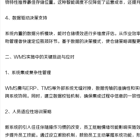
物特性推荐最佳存储位置。这种智能调度不仅降低了运营成本，还提
揭秘！专业充电桩项目软
4、数据驱动决策支持
哪些行业秘诀？
事
系统内置的数据分析模块，能对仓储绩效进行多维度评估。从作业效
助管理者快速定位瓶颈环节。基于数据的决策模式，使仓储策略调整
二、WMS实施中的关键挑战与应对
1、系统集成复杂性管理
通
WMS需与ERP、TMS等外部系统无缝对接，数据传输的准确性和
跨系统协同。同时，建立数据校验机制，确保集成过程中信息的一致
2、人员适应性培训策略
新系统的引入往往伴随操作习惯的改变，员工抵触情绪可能影响实施
步提升员工技能。通过设立激励机制，鼓励员工主动掌握系统功能，