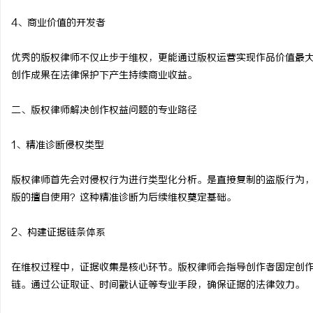
商标购买：即买即用，规
4、商业价值的开发者
事
优秀的版权律师不仅止步于维权，更能通过版权运营实现作品价值最
创作成果在法律保护下产生持续商业收益。
二、版权律师解决创作权益问题的专业路径
1、精准诊断侵权类型
版权律师首先会对侵权行为进行类型化分析。是直接复制的盗版行为
通
版的擅自使用？这种精准诊断为后续维权奠定基础。
2、构建证据链条体系
在维权过程中，证据收集是核心环节。版权律师会指导创作者固定创
链。通过公证取证、时间戳认证等专业手段，确保证据的法律效力。