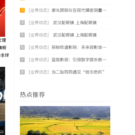
3
[业界动态]
激光跟踪仪在现代精密测量中的应用与发展趋势
4
[业界动态]
武汉配眼镜 上海配眼镜
5
[业界动态]
武汉配眼镜 上海配眼镜
代理
6
[业界动态]
探秘轨道影院：未来观影体验的创新之路
旗舰
为全球
7
[业界动态]
蓝狐影视：引领数字娱乐新时代的先锋力量
8
[业界动态]
当二胎妈妈遇见“纸巾危机”
热点推荐