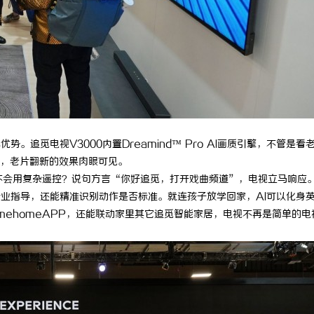
。追觅电视V3000内置Dreamind™ Pro AI画质引擎，不管是看
，老片翻新的效果肉眼可见。
奶不会用复杂遥控？说句方言“你好追觅，打开戏曲频道”，电视立马响应
专业指导，还能精准识别动作是否标准。就连孩子放学回家，AI可以化身
mehomeAPP，还能联动家里其它追觅智能家居，电视不再是简单的电