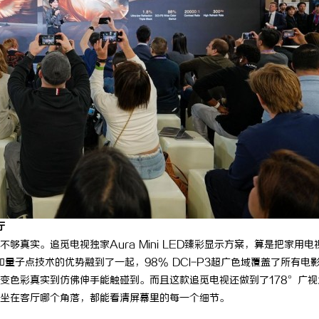
厅
真实。追觅电视独家Aura Mini LED臻彩显示方案，算是把家用电
和量子点技术的优势融到了一起，98% DCI-P3超广色域覆盖了所有电
变色彩真实到仿佛伸手能触碰到。而且这款追觅电视还做到了178°广视
坐在客厅哪个角落，都能看清屏幕里的每一个细节。