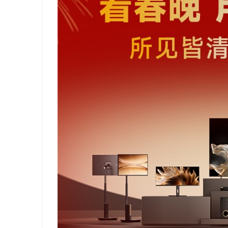
升品牌辨识度
2026年工程验收趋严，反光路锥反光膜耐久
揭秘
才是关键项
哪些
事
通