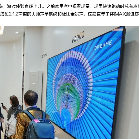
刷新率，游戏体验直线上升。之前家里老电视看球赛，球员快速跑动时总有点
配2.1.2声道的大师声学系统和杜比全景声，这简直等于将IMAX搬进