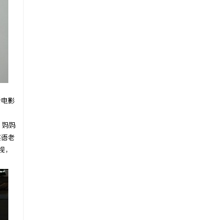
老电影
。妈妈
英语老
视，