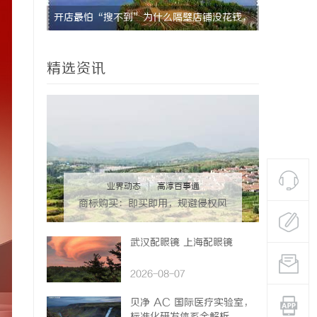
隔壁店铺没花钱，
深入解析b2b网站导航的重要性及其优化策略
精选资讯
业界动态
|
高淳百事通
商标购买：即买即用，规避侵权风
险
武汉配眼镜 上海配眼镜
2026-08-07
贝净 AC 国际医疗实验室，