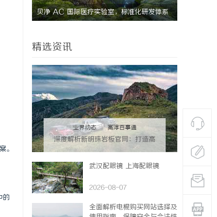
贝净 AC 国际医疗实验室，标准化研发体系
武汉配眼镜
全解析
精选资讯
业界动态
|
高淳百事通
深度解析新明珠岩板官网：打造高
案。
品质岩板行业标杆平台
武汉配眼镜 上海配眼镜
2026-08-07
中的
全面解析电棍购买网站选择及