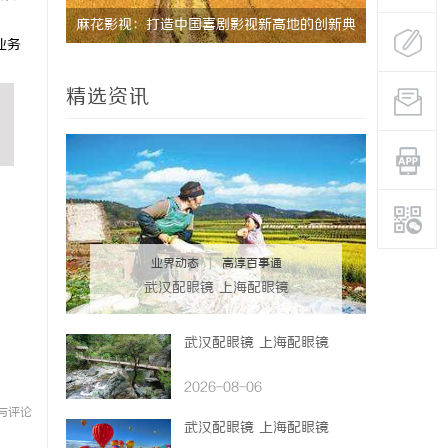
。
的创新典
武汉配眼镜 上海配眼镜
高精密光纤
业务
器
精选资讯
业界动态
|
高淳百事通
武汉配眼镜 上海配眼镜
武汉配眼镜 上海配眼镜
2026-08-06
与评论
武汉配眼镜 上海配眼镜