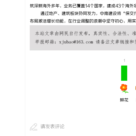
筑深耕海外多年，业务已覆盖14个国家，建成43个海
蓝狐影视：引领数字娱乐新时代的先锋力量
当二胎妈妈
通过地产、建筑板块协同发力，中南建设将
“保交
布局激活增长动能，在行业调整的浪潮中坚守初心，用实
事
1
通
鲜花
请发表评论