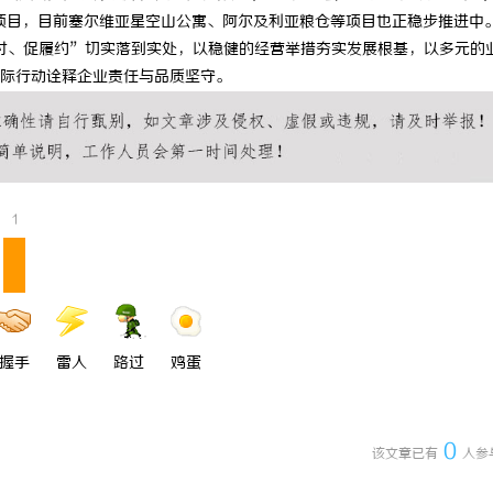
外项目，目前塞尔维亚星空山公寓、阿尔及利亚粮仓等项目也正稳步推进中
遇见“纸巾危机”
麻花影视：打造中国喜剧影视新高地
付、促履约”切实落到实处，以稳健的经营举措夯实发展根基，以多元的
范
际行动诠释企业责任与品质坚守。
1
握手
雷人
路过
鸡蛋
0
该文章已有
人参