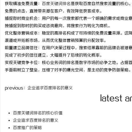
获取精准免费流量：
百度关键词排名
是获取百度自然搜索流量的核心
time：
2026-01-29 00:
免费的点击，直接带来潜在客户，有效降低获客成本。
捕捉即时商业机会：用户的每一次搜索都代表一个明确的需求或商业
接捕捉到即时的购买或咨询意向，将搜索行为转化为商机。
优化整体营销成本：稳定的高排名构成了可持续的免费流量来源。这
淳
渠道或开拓新市场，从而优化整体营销预算的分配效率。
前置建立品牌信任：在用户决策过程中，搜索结果靠前的品牌会被潜
完成了初步的信任建立，大幅提升了后续的转化概率。
实现关键竞争卡位：核心业务词的排名是数字市场的必争之地。占据
手面前树立了壁垒，压缩了对手的曝光空间，是主动的竞争防御策略
previous：
企业追求百度排名的意义
百
latest a
百度关键词排名的核心价值
企业追求百度排名的意义
百度推广的策略