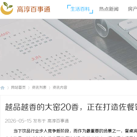
高淳百事通
生活百科
热点新闻
房
网站首页
资讯列表
资讯内容
越品越香的大窑20香，正在打造佐餐
高
›
›
›
2026-05-15 发布于 高淳百事通
当下饮品行业步入竞争新阶段，而作为最重要的场景之一，餐桌