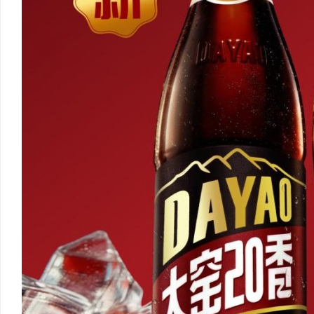
柚子影视：打造全方位优质观影体验的创新平
万山牌高品质焊锡材料全
台
球与无铅焊锡丝的应用与
事
通