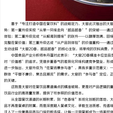
基于“专注打造中国佐餐饮料”的战略定力，大窑此次推出的大窑
势：第一重升级实现“从单一风味走向‘越品越香’”的突破——通过
体验；第二重升级完成“从解渴到提味”的跃升——以醇厚饱满、回
完整佐餐价值；第三重升级达成“从产品到体验”的价值重构——通
生动诠释“大窑20香，越品越香”的核心主张，将单纯的饮料消费，
中国食品产业分析师朱丹蓬对此表示：“大窑20香精准卡位亚品
对‘价值感’的追求。凭借多重香气的差异化风味构建竞争壁垒，形
进一步指出，大窑升级为“佐餐场景参与者”，具有多重示范意义：
群体“平替不廉价、复古且潮流”的需求。大窑的“参与者”定位，
的关键。
这既是大窑对佐餐饮品赛道痛点的精准破局，更是对产品逻辑的
饮品行业的高质量发展，提供了可参照的价值范本。
从全国餐饮渠道的长期积累，到“色香味”系统化创新的落地，
品不再是餐桌的附属，而是深度融入餐桌文化、承载生活质感、传递味
注入了一份兼具品质与口味的新选择，让每一次用餐都成为一场美好