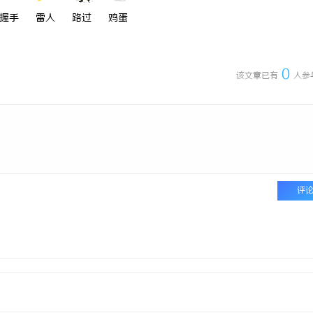
握手
雷人
路过
鸡蛋
0
该文章已有
人参
评