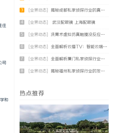
3
[业界动态]
揭秘成都私家侦探行业的真实面貌与专业服务
4
[业界动态]
武汉配眼镜 上海配眼镜
往往
5
[业界动态]
洗胃术虚拟仿真触摸没反应、画面卡顿？立方幻境破解难题
6
[业界动态]
全面解析云播TV：智能云端影视娱乐新趋势
7
[业界动态]
全面解析厦门私家侦探行业的现状与发展趋势
公司
8
[业界动态]
揭秘福州私家侦探行业的发展与应用现状
热点推荐
科学和