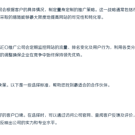
 上海配眼镜
技术密集型企业的人才暗战：北京商
司会根据客户的具体情况，制定量身定制的推广策略。这一战略通常包括
采取的措施能够最大限度地提高网站的可见性和转化率。
师如何守住“人带技术走”的底线
SEO推广公司会定期监控网站的流量、排名变化及用户行为，利用各类
的调整确保企业在竞争中始终保持领先优势。
决策。以下是一些选择标准，帮助您找到最适合的合作伙伴。
好的客户口碑。在选择时，可以通过访问公司官网、查阅客户反馈及评价
反映出公司的实力和专业水平。