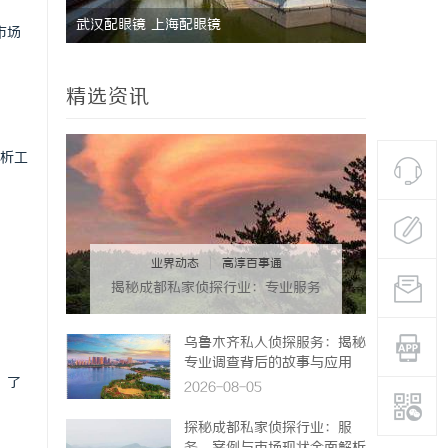
业秘密律
武汉配眼镜 上海配眼镜
沈阳私家侦
市场
真相的专家
精选资讯
分析工
业界动态
|
高淳百事通
揭秘成都私家侦探行业：专业服务
与法律边界解析
乌鲁木齐私人侦探服务：揭秘
专业调查背后的故事与应用
，了
2026-08-05
探秘成都私家侦探行业：服