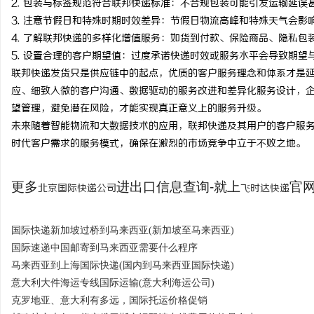
2. 包装与标签规范符合联邦快递标准：不合规包装可能引发运输延
3. 注意节假日和特殊时期时效差异：节假日物流高峰和特殊天气会
4. 了解联邦快递的多样化增值服务：如货到付款、保险商品、隐私包
5. 设置合理的客户期望值：过度承诺快递时效或服务水平会导致期
联邦快递发货只是供应链中的起点，优质的客户服务理念和体系才是
应、细致入微的客户沟通、数据驱动的服务改进和差异化服务设计，
望管理，避免潜在风险，才能实现真正意义上的服务升级。
未来随着智能物流和大数据技术的应用，联邦快递及其用户的客户服
时代客户需求的服务模式，确保在激烈的市场竞争中立于不败之地。
更多
进出口信息查询-就上
官网：
北京国际快递公司
飞时达快递
国际快递新加坡过桥到马来西亚(新加坡至马来西亚)
国际速递中国邮寄到马来西亚需要什么程序
马来西亚到上海国际快递(国内到马来西亚国际快递)
意大利大件海运专线国际运输(意大利海运公司)
克罗地亚、意大利有多远，国际托运价格促销