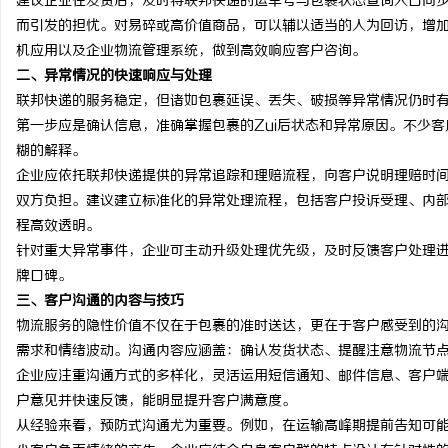
建议企业在发货后，及时将联邦快递的运单号与包裹状态查询入口同
而引发的担忧。对易碎或高价值商品，可以辅以适当的人为回访，增
机应用以及企业物流管理系统，做到高效响应客户咨询。
二、异常情况的快速响应与处理
联邦快递的服务稳定，但诸如包裹延误、丢失、破损等异常情况仍时
第一步应是确认信息，准确掌握包裹的Zui后状态和异常原因。不少
糊的解释。
企业应依托联邦快递提供的异常追踪和理赔流程，向客户说明理赔时
双方负担。建议建立标准化的异常处理流程，包括客户投诉受理、内
程高效透明。
针对重大异常事件，企业可主动升级处理优先级，及时反馈客户处理
牌口碑。
三、客户沟通的内容与技巧
物流服务的隐性价值不仅在于包裹的准时送达，更在于客户感受到的
需求和情绪波动。沟通内容应涵盖：确认发货状态、提醒注意物流节
企业应注重沟通方式的多样化，灵活运用短信通知、邮件信息、客户
户意见并快速反馈，能明显提升客户满意度。
从经验来看，预防式沟通尤为重要。例如，在运输高峰期提前告知可