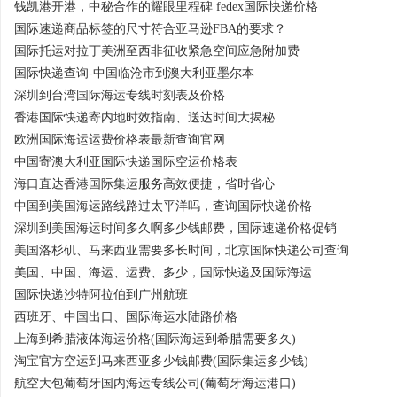
钱凯港开港，中秘合作的耀眼里程碑 fedex国际快递价格
国际速递商品标签的尺寸符合亚马逊FBA的要求？
国际托运对拉丁美洲至西非征收紧急空间应急附加费
国际快递查询-中国临沧市到澳大利亚墨尔本
深圳到台湾国际海运专线时刻表及价格
香港国际快递寄内地时效指南、送达时间大揭秘
欧洲国际海运运费价格表最新查询官网
中国寄澳大利亚国际快递国际空运价格表
海口直达香港国际集运服务高效便捷，省时省心
中国到美国海运路线路过太平洋吗，查询国际快递价格
深圳到美国海运时间多久啊多少钱邮费，国际速递价格促销
美国洛杉矶、马来西亚需要多长时间，北京国际快递公司查询
美国、中国、海运、运费、多少，国际快递及国际海运
国际快递沙特阿拉伯到广州航班
西班牙、中国出口、国际海运水陆路价格
上海到希腊液体海运价格(国际海运到希腊需要多久)
淘宝官方空运到马来西亚多少钱邮费(国际集运多少钱)
航空大包葡萄牙国内海运专线公司(葡萄牙海运港口)