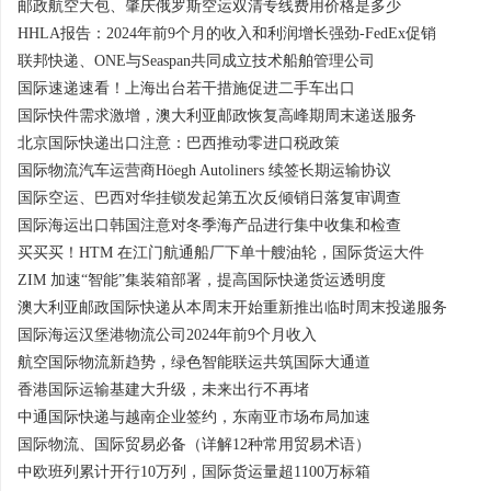
邮政航空大包、肇庆俄罗斯空运双清专线费用价格是多少
HHLA报告：2024年前9个月的收入和利润增长强劲-FedEx促销
联邦快递、ONE与Seaspan共同成立技术船舶管理公司
国际速递速看！上海出台若干措施促进二手车出口
国际快件需求激增，澳大利亚邮政恢复高峰期周末递送服务
北京国际快递出口注意：巴西推动零进口税政策
国际物流汽车运营商Höegh Autoliners 续签长期运输协议
国际空运、巴西对华挂锁发起第五次反倾销日落复审调查
国际海运出口韩国注意对冬季海产品进行集中收集和检查
买买买！HTM 在江门航通船厂下单十艘油轮，国际货运大件
ZIM 加速“智能”集装箱部署，提高国际快递货运透明度
澳大利亚邮政国际快递从本周末开始重新推出临时周末投递服务
国际海运汉堡港物流公司2024年前9个月收入
航空国际物流新趋势，绿色智能联运共筑国际大通道
香港国际运输基建大升级，未来出行不再堵
中通国际快递与越南企业签约，东南亚市场布局加速
国际物流、国际贸易必备（详解12种常用贸易术语）
中欧班列累计开行10万列，国际货运量超1100万标箱