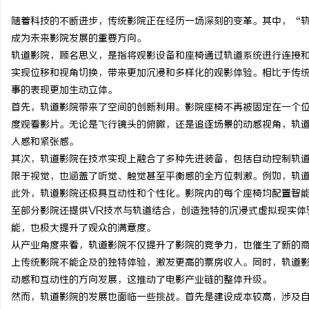
随着科技的不断进步，传统影院正在经历一场深刻的变革。其中，“
成为未来影院发展的重要方向。
轨道影院，顾名思义，是指将观影设备和座椅通过轨道系统进行连接
实现位移和视角切换，带来更加沉浸和多样化的观影体验。相比于传
淳
事的表现更加生动立体。
首先，轨道影院带来了空间的创新利用。影院座椅不再被固定在一个
度观看影片。无论是飞行镜头的俯瞰，还是追逐场景的动感视角，轨
入感和紧张感。
其次，轨道影院在技术实现上融合了多种先进装备，包括自动控制轨
限于视觉，也涵盖了听觉、触觉甚至平衡感的全方位刺激。例如，轨
此外，轨道影院还极具互动性和个性化。影院内的每个座椅均配置智
至部分影院还提供VR技术与轨道结合，创造独特的沉浸式虚拟现实体
百
能，也极大提升了观众的满意度。
从产业角度来看，轨道影院不仅提升了影院的竞争力，也催生了新的
上传统影院不能企及的独特体验，激发更高的票房收入。同时，轨道
动感和互动性的方向发展，这推动了电影产业链的整体升级。
然而，轨道影院的发展也面临一些挑战。首先是建设成本较高，涉及