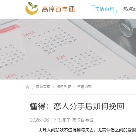
高淳百事通
生活百科
热点
网站首页
资讯列表
资讯内容
懂得：恋人分手后如何挽回
高
›
›
›
2026-06-17 发布于 高淳百事通
大凡人间悲欢不过得到与失去。尤其伴侣之间的爱恨