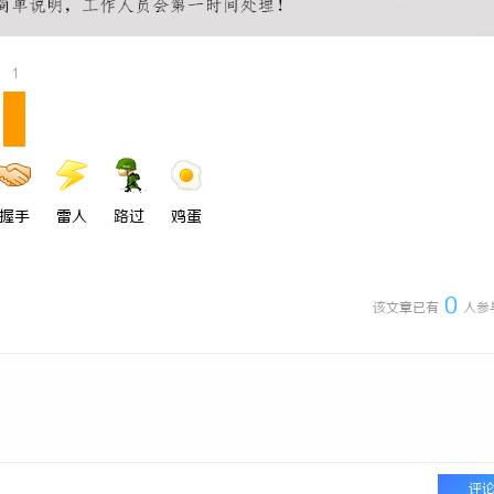
1
握手
雷人
路过
鸡蛋
0
该文章已有
人参
评