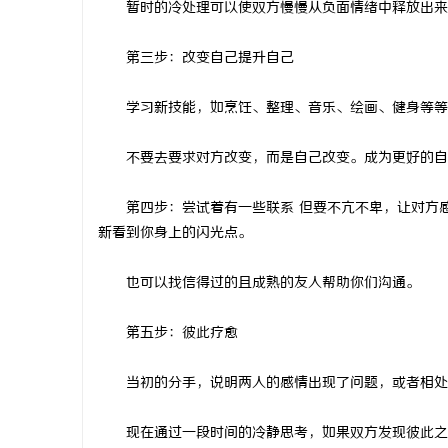
暂时的冷处理可以使双方慢慢从负面情绪中释放出来
当二胎妈妈
第三步：改变自己提升自己
事
学习新技能，如烹饪、整理、音乐、绘画、健身等等
不要去要求对方改变，而是自己改变。成为更好的自
第四步：尝试着有一些联系 但要不亢不卑，让对方感
新看到你身上的闪光点。
通
也可以找信得过的且成熟的友人帮助你们沟通。
第五步：彼此疗愈
当初的分手，说明两人的感情出现了问题，或者相处方
现在通过一段时间的冷静思考，如果双方发现彼此之间