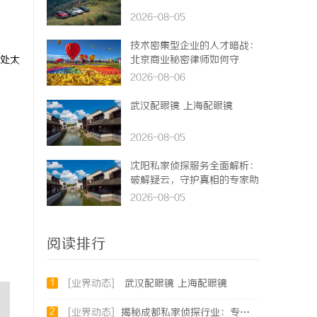
2026-08-05
技术密集型企业的人才暗战：
处太
北京商业秘密律师如何守
住“人带技术走”的底线
2026-08-06
武汉配眼镜 上海配眼镜
2026-08-05
沈阳私家侦探服务全面解析：
破解疑云，守护真相的专家助
力
2026-08-05
阅读排行
1
[业界动态]
武汉配眼镜 上海配眼镜
2
[业界动态]
揭秘成都私家侦探行业：专业服务与法律边界解析