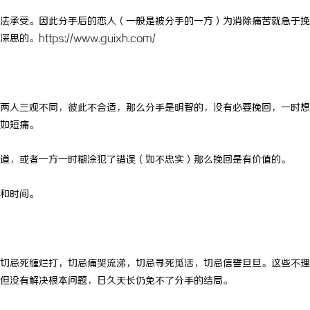
承受。因此分手后的恋人（一般是被分手的一方）为消除痛苦就急于挽
深思的。
https://www.guixh.com/
人三观不同，彼此不合适，那么分手是明智的，没有必要挽回，一时想
如短痛。
，或者一方一时糊涂犯了错误（如不忠实）那么挽回是有价值的。
和时间。
忌死缠烂打，切忌痛哭流涕，切忌寻死觅活，切忌信誓旦旦。这些不理
但没有解决根本问题，日久天长仍免不了分手的结局。