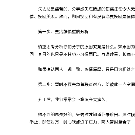
失去总是痛苦的，分手或失恋造成的伤痛往往令人无法
情、挽回关系。然而，如何挽回和有没有必要挽回是值得
第一步：要冷静慎重的分析
淳
慎重思考分析你们分手的原因究竟是什么。如果因为两
回，其目的也只是不甘心不习惯而已。互道珍重，长痛不
如果确认两人三观一致、感情深厚，只是因为相处之道
第二步：暂时不要去急着联系对方，给彼此一点空间
百
分手后，我们常常会下意识夸大痛苦。
得不到的总是好的，失去时才知道你最珍贵。这时候切
举止，即使对方一时心软或迫于压力，两人暂时复合了，