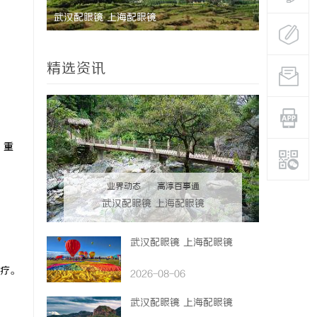
的创新典
武汉配眼镜 上海配眼镜
高精密光纤
器
精选资讯
，重
业界动态
|
高淳百事通
武汉配眼镜 上海配眼镜
武汉配眼镜 上海配眼镜
疗。
2026-08-06
武汉配眼镜 上海配眼镜