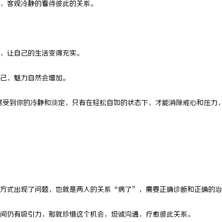
，客观冷静的看待彼此的关系。
遇见“纸巾危机”
麻花影视：打造中国喜剧影视新高地
范
，让自己的生活变得充实。
己，魅力自然会增加。
受到你的冷静和淡定，只有在轻松自如的状态下，才能消除戒心和压力
式出现了问题，也就是两人的关系“病了”，需要正确诊断和正确的治
仍有吸引力，那就珍惜这个机会，坦诚沟通，疗愈彼此关系。