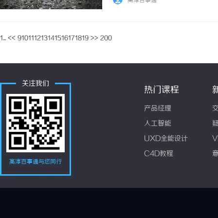
高淳百事通
能力提升30%以上。晶体管密度的增加不仅带
1...
<<
9
10
11
12
13
14
15
16
17
18
19
>>
200
关注我们
热门课程
产品经理
人工智能
UXD全能设计
V
C4D教程
高淳百事通与您同行