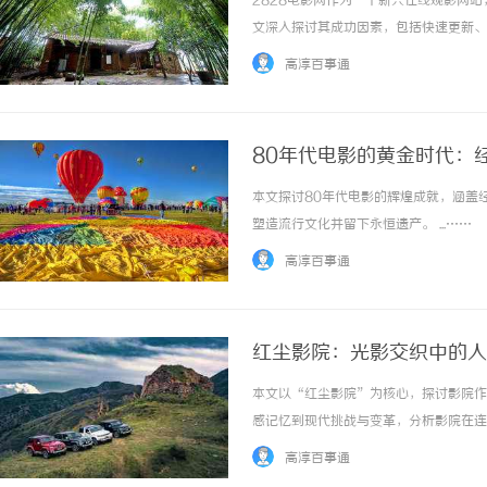
2828电影网作为一个新兴在线观影网
文深入探讨其成功因素，包括快速更新、
发展潜力，为影迷提供全面解析。 ...……
高淳百事通
80年代电影的黄金时代：
本文探讨80年代电影的辉煌成就，涵盖
商标购买：即买即用，规避侵权风险
武汉配眼镜 上海配
塑造流行文化并留下永恒遗产。 ...……
高淳百事通
红尘影院：光影交织中的人
本文以“红尘影院”为核心，探讨影院作
感记忆到现代挑战与变革，分析影院在连接
……
高淳百事通