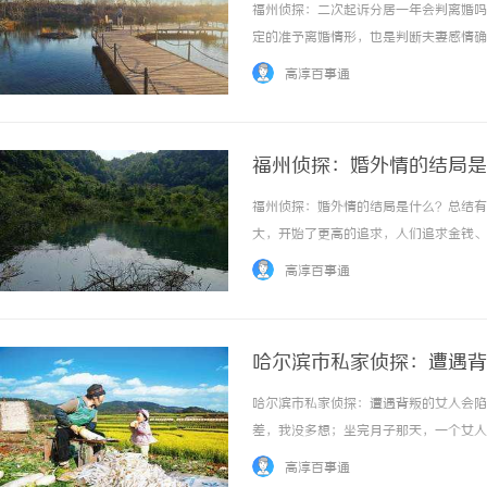
福州侦探：二次起诉分居一年会判离婚吗
定的准予离婚情形，也是判断夫妻感情确
情形都能直接判离。根据《民法典》第壹
高淳百事通
方再次提起离婚诉讼的，应当准予离婚。这一规
福州侦探：婚外情的结局是
福州侦探：婚外情的结局是什么？总结有
大，开始了更高的追求，人们追求金钱、
拥有一个，一个配偶能满足男女所有的感
高淳百事通
子里，陶醉于幸福之中的男女，享受心灵和肉体
哈尔滨市私家侦探：遭遇背
哈尔滨市私家侦探：遭遇背叛的女人会陷
差，我没多想；坐完月子那天，一个女人
子，离婚的念头刚冒出来就被压下去，我
高淳百事通
喘不过气，不知道该怎么办。”遭遇背叛的女人