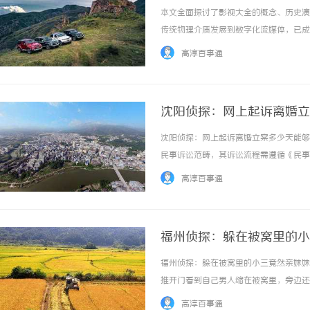
本文全面探讨了影视大全的概念、历史演
传统物理介质发展到数字化流媒体，已成
了其在促进跨文化交流和创意产业中的作
高淳百事通
影视大全，并有效利用这一资源丰富娱乐生活
沈阳侦探：网上起诉离婚立
沈阳侦探：网上起诉离婚立案多少天能够
民事诉讼范畴，其诉讼流程需遵循《民事
种因素的影响，具体包括案件的复杂程度
高淳百事通
交离婚起诉申请后，法院会对案件材料进行审核
福州侦探：躲在被窝里的小
福州侦探：躲在被窝里的小三竟然亲妹妹
推开门看到自己男人缩在被窝里，旁边还
开了被子，结果一看，居然是自己的亲妹
高淳百事通