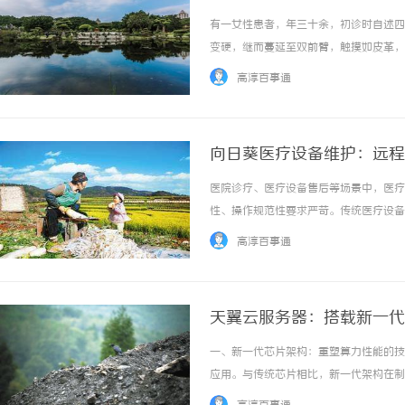
有一女性患者，年三十余，初诊时自述四
变硬，继而蔓延至双前臂，触摸如皮革，
肢体末端偶有发白、发凉之感，伴胸闷气
高淳百事通
见明显缓解，且渐觉肢体活动受限加重，遂求治
向日葵医疗设备维护：远程
医院诊疗、医疗设备售后等场景中，医疗
性、操作规范性要求严苛。传统医疗设备
要么远程协助手段不完善，无法实现高清
高淳百事通
满足医疗数据合规要求。向日葵远程控制软件依
天翼云服务器：搭载新一代
效运转与迭代创新
一、新一代芯片架构：重塑算力性能的技
应用。与传统芯片相比，新一代架构在制
基础。在制程工艺层面，新一代芯片采用