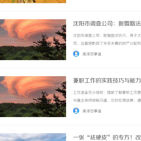
怎么回事？！”小丽一下子坐起来，慌张地解释
沈阳市调查公司：新婚姻法
沈阳市调查公司：新婚姻法执行，房子大
范，这直接影响了未来夫妻的财产分配和
财产的保护更加注重，同时对夫妻共同财
高淳百事通
庭在房产配置上更加谨慎。首先，新婚姻法对婚
兼职工作的实践技巧与能力
工作准备充分细致：提前了解兼职工作要
与雇主保持顺畅沟通，及时反馈进展，遇
在有限时间内高质量完成兼职任务。人脉
高淳百事通
础。经验转化价值挖掘：将兼职经历系统总结，
一张“祛硬皮”的专方！改