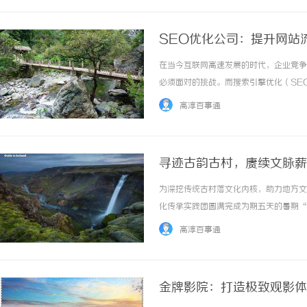
SEO优化公司：提升网站
在当今互联网高速发展的时代，企业竞争
必须面对的挑战。而搜索引擎优化（SE
排名，进而增加网站访问量，提高转化率
高淳百事通
SEO优化？SEO，指的是搜索引擎优化（Sear
寻迹古韵古村，赓续文脉薪
团调研活动圆满收官
为深挖传统古村落文化内核，助力地方文
化传承实践团圆满完成为期五天的暑期“
材拍摄、文化调研成果，细化完善收尾阶
高淳百事通
圆满句号。本次社会实践以镜头记录古村风貌、
金牌影院：打造极致观影体