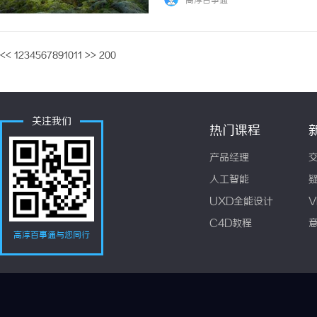
高淳百事通
<<
1
2
3
4
5
6
7
8
9
10
11
>>
200
关注我们
热门课程
产品经理
人工智能
UXD全能设计
V
C4D教程
高淳百事通与您同行