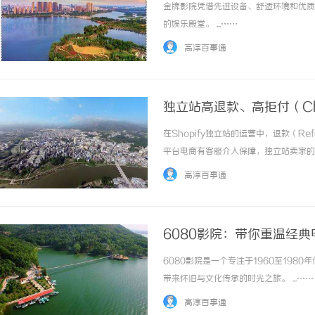
金牌影院凭借先进设备、舒适环境和优质
的娱乐殿堂。 ...……
高淳百事通
独立站高退款、高拒付（Ch
铺？
在Shopify独立站的运营中，退款（R
平台电商有客服介入保障，独立站卖家的
支付网关直接关停，导致辛苦搭建的品牌
高淳百事通
要一个专业的shopify收款体系来... ...…
6080影院：带你重温经
6080影院是一个专注于1960至19
带来怀旧与文化传承的时光之旅。 ...……
高淳百事通