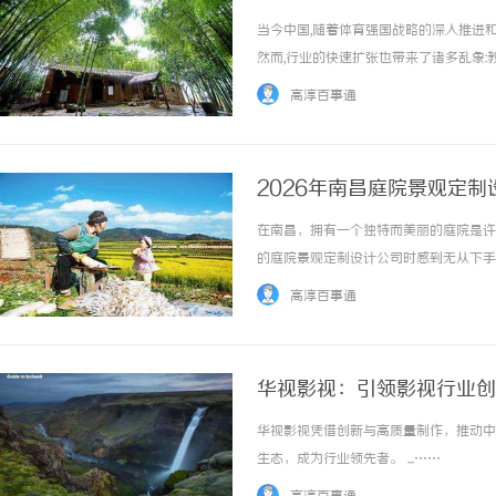
践
当今中国,随着体育强国战略的深入推进
然而,行业的快速扩张也带来了诸多乱象
业高质量发展的瓶颈。在这样的市场环境
高淳百事通
育便是其中的佼佼者,这家深耕青少年篮球培训.
2026年南昌庭院景观定
在南昌，拥有一个独特而美丽的庭院是许
的庭院景观定制设计公司时感到无从下手
它能为你打造出美出新高度的庭院景观。
高淳百事通
时，往往会面临多个环节衔接不畅的问题。比如
华视影视：引领影视行业创
华视影视凭借创新与高质量制作，推动中
生态，成为行业领先者。 ...……