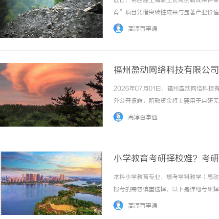
近日，第四届上海职工优秀创新成果评审
育”项目凭借突破性成果与显著产业价值
品集团职工优秀创新成果一等奖后，再次
高淳百事通
食品集团“第一届职工优秀创新成果奖”评选中
福州盈动网络科技有限公司
拓展
2026年07月01日，福州盈动网络科
武汉配眼镜 上海配眼镜
外公开披露，所融资金将主要用于自研无
品牌全国门店拓展以及加盟服务体系升级
高淳百事通
板。福州盈动网络科技有限公司（统一社会信用
小学教育考研择校难？考研
本科小学教育专业，想考学科教学（思政
报考的需要慎重选择，以下是详细考研择
科专业：小学教育目标专业：学科教学（
高淳百事通
目标院校类型：不限综合评价：跨专业考研难度