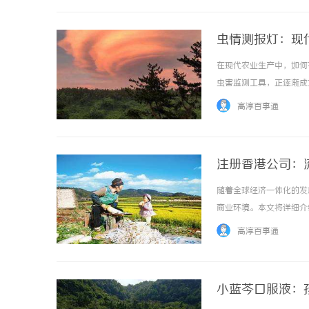
虫情测报灯：现
在现代农业生产中，如何
虫害监测工具，正逐渐成
过发出特定波长的光线吸
高淳百事通
录，从而实现对虫情的实时监
注册香港公司：
随着全球经济一体化的发
商业环境。本文将详细介
做好充分准备。一、注册
高淳百事通
称，名称需符合香港公司注册
小蓝芩口服液：