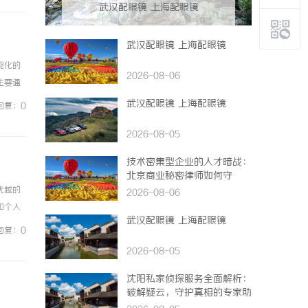
武汉配眼镜 上海配眼镜
武汉配眼镜 上海配眼镜
能化的
2026-08-06
主要通
捉或记
武汉配眼镜 上海配眼镜
回复：0
2026-08-05
技术密集型企业的人才暗战：
北京商业秘密律师如何守
住“人带技术走”的底线
优越的
2026-08-06
和个人
武汉配眼镜 上海配眼镜
司的名
回复：0
2026-08-05
沈阳私家侦探服务全面解析：
破解疑云，守护真相的专家助
力