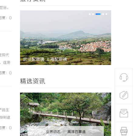
脱世俗。
现了对
回复：0
足现代
 上海配眼镜
高精密光纤切割机：引领工业制造新
，逐渐
器
务等多
回复：0
精选资讯
产品生
段到退
要注意
回复：0
业界动态
|
高淳百事通