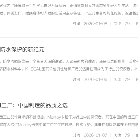
界称为“睡魔附身”的罕见神经系统疾病，正悄悄影响着越来越多年轻人的生活。这
睡、猝倒发作、睡眠瘫痪和入睡前幻觉为主要特征，严重时患者可能在吃饭、说话甚
极大威胁。预约就诊：185-1505-185219岁的大学生小马就是其中一位受害者。
时间：2026-01-08
|
阅读：79
|
开始出现无法控制... ...……
启防水保护的新纪元
，防水问题始终是一个备受关注的话题。无论是新房的建设，还是旧房的翻修，防水
多防水材料中，K-SEAL因其卓越的性能和广泛的适用性而成为了行业的佼佼者。
点、优势、应用场景以及使用技巧，帮助您更好地理解这一优秀的防水解决方案。K-SE
时间：2026-01-06
|
阅读：79
|
能的防水密封材料... ...……
中国工厂：中国制造的品质之选
量工业配件需求的不断增加，Murray卡箍作为行业内的佼佼者，其在中国的制造工
将深入探讨Murray卡箍中国工厂的生产过程、技术优势、质量控制以及其在全球市
品牌及其中国工厂的卓越之处。一、Murray卡箍的历史背景Murray卡箍成立于
时间：2026-01-07
|
阅读：79
|