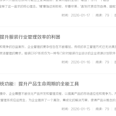
许多人开始反思如何才能过上更有品质、更有内涵的生活。'臻逸'，作为一个融合
恰好诠释了这一追求的核心理念。'臻'意指达到极致、尽善尽美，'逸'则代表悠然自得、超
仅仅是一种生活状态，更是一种艺术境界，是对极致生活美学的追求。首先，'臻逸'体
时间：2026-01-17
|
阅读：79
|
社会，物质丰富但... ...……
：提升服装行业管理效率的利器
和竞争的日益激烈，企业管理的复杂性也在不断增加。传统的手工管理方式已无法满
麻花影视：打造中国喜剧影视新高地的创新典
武汉配眼镜
灵活管理的需求。服装ERP系统作为一种专门针对服装行业设计的企业资源计划软件
范
转型和提升管理效能的重要工具。服装ERP系统集成了采购、库存、生产、销售、财
时间：2026-01-16
|
阅读：79
|
管理和数据的实时共享。通... ...……
系统功能：提升产品生命周期的全能工具
境中，企业需要不断优化产品开发和管理流程，以提高产品的市场适应性和竞争力。
程管理系统应运而生，为企业提供了一个高效、集成化的解决方案，使得产品从概念阶
有效的管理与优化。本文将深入探讨PLM工程管理系统功能、优势以及实施过程中需
时间：2026-01-15
|
阅读：79
|
统的定义及重要性PLM... ...……