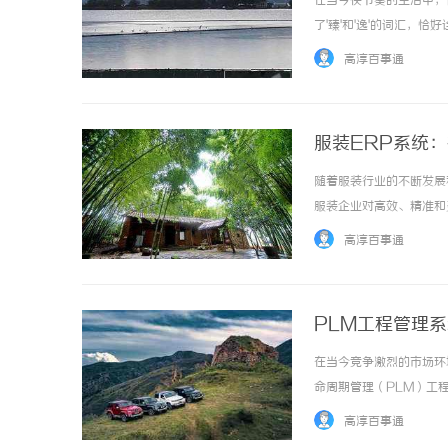
在当今快节奏的生活中，
了'臻'和'逸'的词汇，
将两者结合，‘臻逸’不
高淳百事通
生活品质的极致追求。在现代
服装ERP系统
随着服装行业的不断发展
当二胎妈妈遇见“纸巾危机”
服装企业对高效、精准和
成为推动服装企业数字化
高淳百事通
个模块，能够实现信息的统一
PLM工程管理
在当今竞争激烈的市场环
命周期管理（PLM）工
市的整个过程都能够得到
高淳百事通
的事项。一、PLM工程管理系