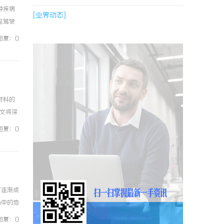
种疾病
[业界动态]
至驾驶
曾经活
回复：0
材料的
本文将深
AL是
回复：0
厂逐渐成
场中的地
上世纪，
回复：0