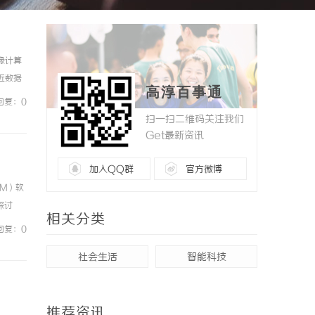
缘计算
近数据
高淳百事通
降低网
回复：0
扫一扫二维码关注我们
Get最新资讯
加入QQ群
官方微博
M）软
探讨
相关分类
是一种
回复：0
社会生活
智能科技
推荐资讯