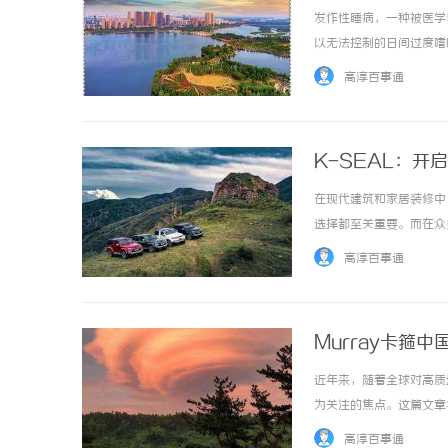
发作性睡病，一种被医学
以无法控制的日间过度嗜
时突然入睡，生命安全受到
高淳百事通
力四射的篮球少年，自两年前
K-SEAL：开
在现代建筑和家居装修中
选择都至关重要。而在众
入探讨K-SEAL的特
高淳百事通
什么？K-SEAL是一种高性
Murray卡箍
近年来，随着全球对高质
为关注的焦点。这篇文章
位，帮助读者全面了解这一
高淳百事通