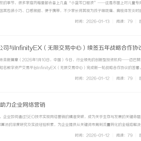
发的季节，很多家庭药箱里都会备上几盒“小蓝芩口服液”——这是市面上对儿童专
因其包装小巧、口感微甜、便于携带，不少家长将其视为孩子喉咙痛、扁桃体发炎时
长心存疑虑：孩子真的可以喝小蓝芩口服液吗？安全吗？怎么用才合适？今天，我们
时间：2026-01-13
|
阅读：79
|
——小蓝芩口服液。什么是“小... ...……
司与InfinityEX（无限交易中心）续签五年战略合作协
未来新篇章（2026年1月10日，中国）今日，行业领先的创新型投资机构——迈巴赫
名数字资产交易平台InfinityEX（无限交易中心）完成新一轮战略合作协议的签署
长五年，致力于在数字资产管理与金融科技创新领域开展更深层次、更广维度的协同
时间：2026-01-12
|
阅读：79
|
的未来金融... ...……
：助力企业网络营销
，企业如何通过SEO技术实现网络营销的精准突破，成为关乎生存与发展的关键命题
擎算法的深度研究及实战经验积累，为企业提供从关键词布局到流量转化的全链路解决
化的核心逻辑与实战策略，帮助企业构建可持续的网络营销生态。一、SEO技术体系
时间：2026-01-12
|
阅读：79
|
机制搜索引擎通过爬虫抓... ...……