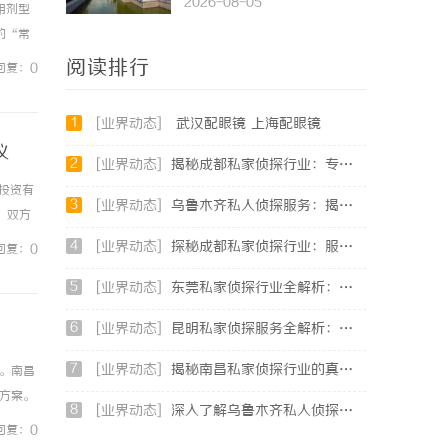
2026-08-05
用剂型
的“常
就来聊
阅读排行
回复：0
1
[业界动态]
武汉配眼镜 上海配眼镜
议
2
[业界动态]
揭秘成都私家侦探行业：专业服务与法律边界解析
投资有
3
[业界动态]
乌鲁木齐私人侦探服务：揭秘专业调查背后的故事与应用
。双方
合作，
4
[业界动态]
探秘成都私家侦探行业：服务、案例与市场现状全面解析
回复：0
5
[业界动态]
东莞私家侦探行业全解析：服务内容与法律边界详解
6
[业界动态]
昆明私家侦探服务全解析：专业侦查助您解决疑难问题
7
[业界动态]
揭秘南昌私家侦探行业的真实面貌与服务价值详解
。南昌
方案。
8
[业界动态]
深入了解乌鲁木齐私人侦探行业的现状与发展趋势
的底层
回复：0