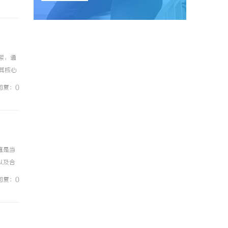
框架，通
其核心
WT等
回复：0
直是当
以及合
括咨询
回复：0