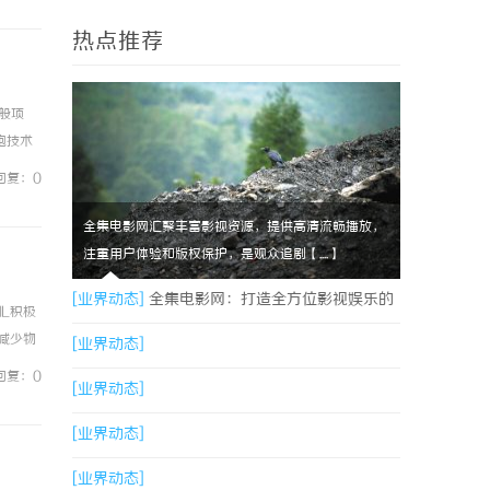
热点推荐
般项
胞技术
；计算
回复：0
全集电影网汇聚丰富影视资源，提供高清流畅播放，
注重用户体验和版权保护，是观众追剧【....】
[业界动态]
全集电影网：打造全方位影视娱乐的
L积极
减少物
优质平台解析
[业界动态]
了节能
回复：0
[业界动态]
[业界动态]
[业界动态]