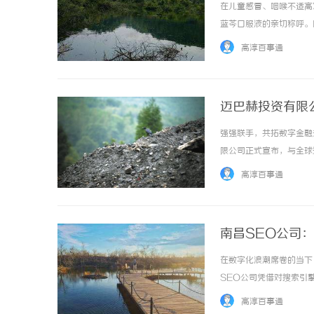
在儿童感冒、咽喉不适高
蓝芩口服液的亲切称呼。
备良药”。但也有不少家
高淳百事通
聊这款广受关注的儿童中成药
迈巴赫投资有限公
强强联手，共拓数字金融
限公司正式宣布，与全球知
决定将合作伙伴关系再延
高淳百事通
携手构建更为稳健、高效与可信
南昌SEO公司
在数字化浪潮席卷的当下
SEO公司凭借对搜索引
本文将系统解析SEO优
高淳百事通
架构1、搜索引擎算法的运作