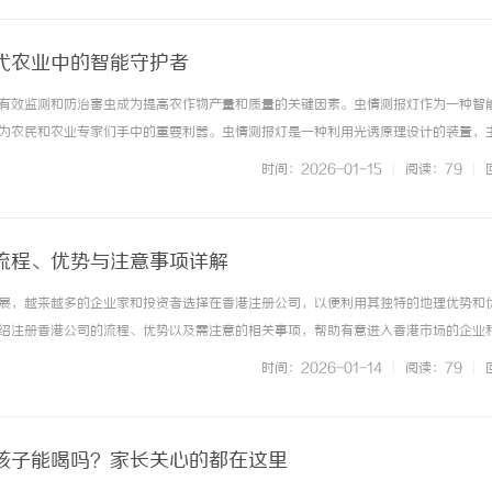
代农业中的智能守护者
有效监测和防治害虫成为提高农作物产量和质量的关键因素。虫情测报灯作为一种智
为农民和农业专家们手中的重要利器。虫情测报灯是一种利用光诱原理设计的装置，
引夜间活动的害虫，比如蛾类、甲虫等。当害虫被灯光吸引飞至灯具附近时，会被捕
时间：2026-01-15
|
阅读：79
|
控。通过收集的数据，农民能够... ...……
流程、优势与注意事项详解
展，越来越多的企业家和投资者选择在香港注册公司，以便利用其独特的地理优势和
绍注册香港公司的流程、优势以及需注意的相关事项，帮助有意进入香港市场的企业
香港公司的流程注册香港公司相对简便快捷，主要包括以下几个步骤：首先，确定公
时间：2026-01-14
|
阅读：79
|
处的规定且不能重复。其次，准... ...……
孩子能喝吗？家长关心的都在这里