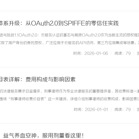
，很... ...……
系升级：从OAuth2.0到SPIFFE的零信任实践
与挑战1.1OAuth2.0：云服务认证的基石与局限OAuth2.0作为当前主流的授权
制实现了用户身份的委托授权，广泛应用于云服务的API访问、第三方应用集成等场景。
定义了授权码、隐式、密码等四种授权模式，覆盖多数交互场景；令牌灵活性：支持J
时间：2026-01-06
|
阅读：79
|
权... ...……
目表详解：费用构成与影响因素
的法律服务需求日益增多，刑事律师作为专业法律服务的重要提供者，其收费标准一
围绕“刑事律师收费价目表”这一关键词，详细介绍刑事律师的收费构成、影响因素
人更好地理解和选择律师服务。一、刑事律师收费的基本构成刑事律师的收费通常包
时间：2026-01-01
|
阅读：79
|
咨询费是指律师为当事人提供法... ...……
：益气养血安神，服用剂量看这里！