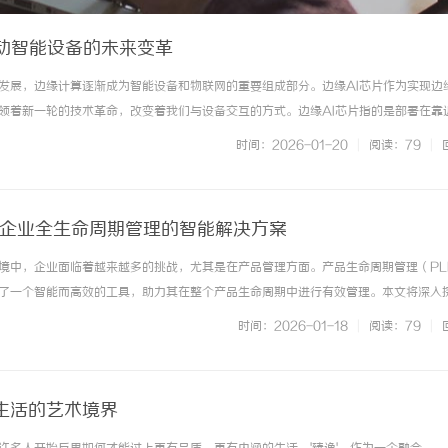
推动智能设备的未来变革
发展，边缘计算逐渐成为智能设备和物联网的重要组成部分。边缘AI芯片作为实现边
领着新一轮的技术革命，改变着我们与设备交互的方式。边缘AI芯片指的是部署在靠
处理AI算法能力的芯片。它能够在本地实时处理海量数据，减少对云端的依赖，从而
时间：2026-01-20
|
阅读：79
|
和安全性。相比传统的云... ...……
力企业全生命周期管理的智能解决方案
境中，企业面临着越来越多的挑战，尤其是在产品管理方面。产品生命周期管理（PL
了一个智能而高效的工具，助力其在整个产品生命周期中进行有效管理。本文将深入
以及选择时需考虑的因素，带您全面了解这一关键工具。什么是PLM软件？PLM软件
时间：2026-01-18
|
阅读：79
|
业在产品从概念、设计、制... ...……
生活的艺术境界