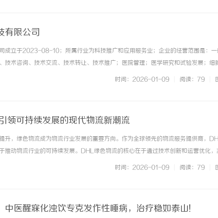
技有限公司
司成立于2023-08-10；所属行业为科技推广和应用服务业；企业的经营范围是：一
、技术咨询、技术交流、技术转让、技术推广；医院管理；医学研究和试验发展；细
器械销售；第二类医疗器械销售；医护人员防护用品批发；家具销售；电子产品销售
时间：2026-01-09
|
阅读：79
|
械设备销售；计算机系统... ...……
：引领可持续发展的现代物流新潮流
提升，绿色物流成为物流行业发展的重要方向。作为全球领先的物流服务提供商，DH
于推动物流行业的可持续发展。DHL绿色物流的核心在于通过技术创新和运营优化，
消耗。DHL提出了“GoGreen”计划，旨在实现运输过程中的碳中和。该计划涵盖
时间：2026-01-09
|
阅读：79
|
提高仓储效率等多个... ...……
！中医醒寐化浊饮专克发作性睡病，治疗稳如泰山!