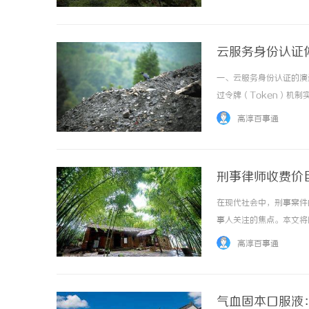
凭借其创新的设计和卓越的性能
云服务身份认证体
一、云服务身份认证的演进
过令牌（Token）机
优势包括：标准化流程：
高淳百事通
结构化令牌，可携带用户属性、
刑事律师收费价
在现代社会中，刑事案件
事人关注的焦点。本文将
理的费用范围，帮助当事
高淳百事通
费、代理费和其他相关费用。
气血固本口服液