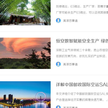
一焊锡球
找焊锡丝，63锡丝，生产厂家：若需求
厂家可能会生产63锡丝，可以咨询其销售渠
高淳百事通
恒安数智赋能安全生产 绿
深耕工业气体领域二十余载，昆山市恒安
低碳的发展方向，依托扎实的产业积淀、
展赛道稳步深耕，以高标准运营模式，打
高淳百事通
历经二十余年稳健发展，恒安工业气体已形成规
详解中国邮政国际空运SA
本文详细介绍了中国邮政国际空运SAL
户合理选择经济实惠的跨境快递方案。 ..