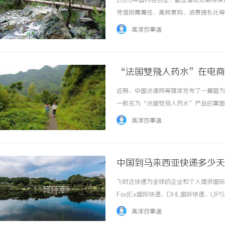
2026年国内轻创业、副业增收浪潮持
凭借刚需属性、高频复购、消费隐私化等
饮、服饰、生鲜等内卷严重、房租人力成
高淳百事通
双线运营模式，打破营业时间、人工值守、门店
“法国雙飛人药水”在电商
近期，中国法律网等媒体发布了一篇题为
揭秘！专业充电桩项目软
一款名为“法国雙飛人药水”产品的真面
哪些行业秘诀？
特效等功效……这些打着“洋品牌”旗号
高淳百事通
肆倾销，严重威胁老百姓的用药安全与身体健康
中国到马来西亚快递多少天
递官网
飞时达快递为全球的企业和个人提供国际
FedEx国际快递、DHL国际快递、U
务。欧洲.美洲.非洲.东南亚促销价格Fe
高淳百事通
进口中国价格DHL国际快递公司小... ...…