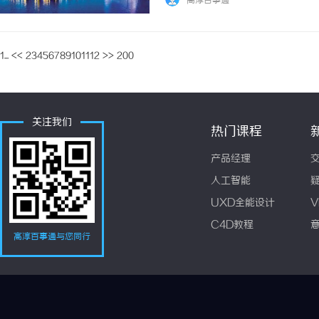
高淳百事通
1...
<<
2
3
4
5
6
7
8
9
10
11
12
>>
200
关注我们
热门课程
产品经理
人工智能
UXD全能设计
V
C4D教程
高淳百事通与您同行