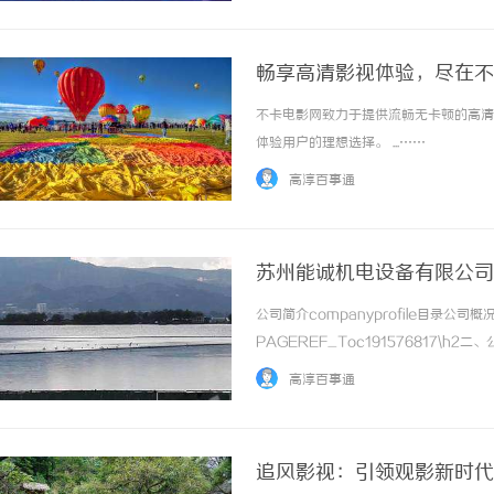
畅享高清影视体验，尽在不
不卡电影网致力于提供流畅无卡顿的高清
体验用户的理想选择。 ...……
高淳百事通
苏州能诚机电设备有限公司
公司简介companyprofile目录公司概况
PAGEREF_Toc191576817\h2二
PAGEREF_Toc191576819\h3四
高淳百事通
及... ...……
追风影视：引领观影新时代