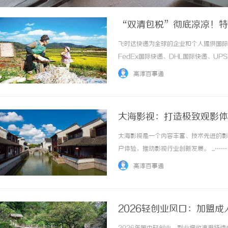
“双清包税”彻底凉凉！特
达快递官网
飞时达快递为全球的企业和个人提供国际
FedEx国际快递、DHL国际快递、U
务。欧洲.美洲.非洲.东南亚促销价格Fe
高淳百事通
进口中国价格DHL国际快递公司小... ...…
大海影视：打造极致观影体
大海影视是一个内容丰富、技术先进的影
户体验，推动影视行业创新发展。 ...……
高淳百事通
2026轻创业风口：加盟
指南